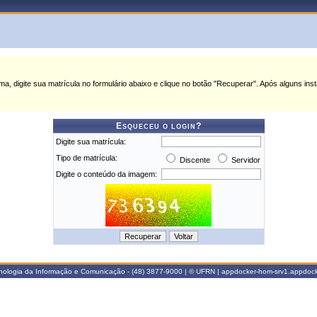
ma, digite sua matrícula no formulário abaixo e clique no botão "Recuperar". Após alguns i
Esqueceu o login?
Digite sua matrícula:
Tipo de matrícula:
Discente
Servidor
Digite o conteúdo da imagem:
ecnologia da Informação e Comunicação - (48) 3877-9000 | © UFRN | appdocker-hom-srv1.appdock