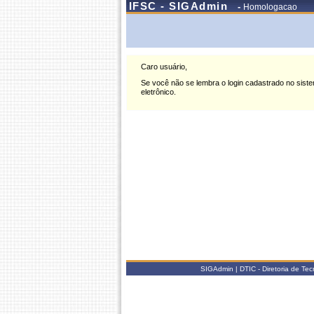
IFSC - SIGAdmin
-
Homologacao
Caro usuário,
Se você não se lembra o login cadastrado no siste
eletrônico.
SIGAdmin | DTIC - Diretoria de T