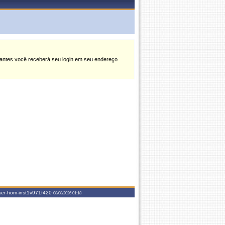
nstantes você receberá seu login em seu endereço
er-hom-inst1
v971f420
08/08/2026 01:18